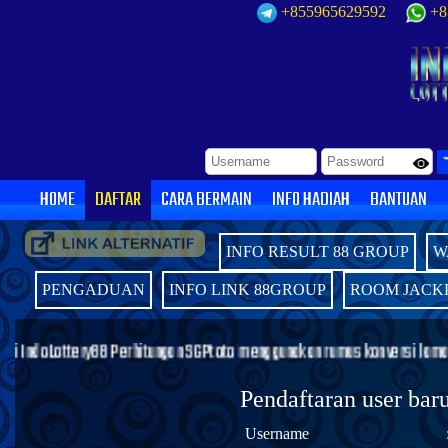
+855965629592
+8
HOME
DAFTAR
CARA BERMAIN
INFO HADIAH
BANTUAN
INFO RESULT 88 GROUP
W
PENGADUAN
INFO LINK 88GROUP
ROOM JACK
hitungan SGPtoto menggunakan rumus konversi lama
Pendaftaran user bar
Username