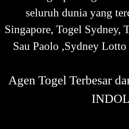
seluruh dunia yang ter
Singapore, Togel Sydney, 
Sau Paolo ,Sydney Lotto 
Agen Togel Terbesar dan
INDO