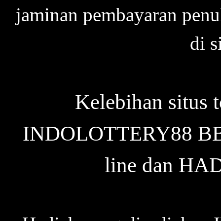
jaminan pembayaran penu
di s
Kelebihan situs t
INDOLOTTERY88 BBFS
line dan H