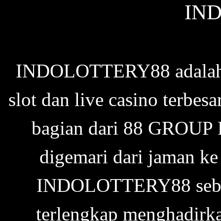
IN
INDOLOTTERY88 adalah si
slot dan live casino terbe
bagian dari 88 GROUP P
digemari dari jaman ke
INDOLOTTERY88 sebaga
terlengkap menghadirka