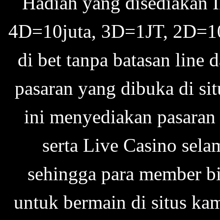
Hadiah yang disediaka
4D=10juta, 3D=1JT, 2D=100
di bet tanpa batasan line
pasaran yang dibuka di sit
ini menyediakan pasaran 
serta Live Casino sel
sehingga para member bi
untuk bermain di situs ka